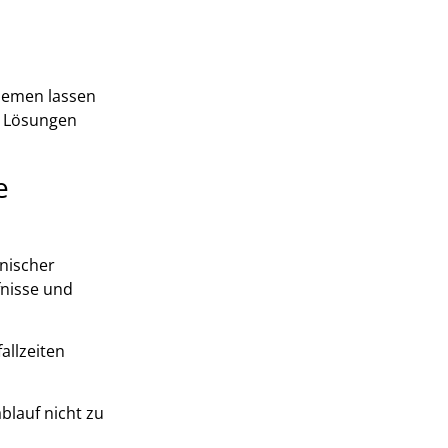
hemen lassen
e Lösungen
e
hnischer
fnisse und
allzeiten
blauf nicht zu