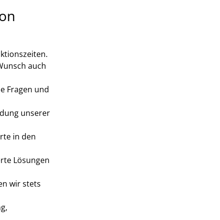
von
ktionszeiten.
f Wunsch auch
lle Fragen und
ldung unserer
rte in den
erte Lösungen
n wir stets
g,