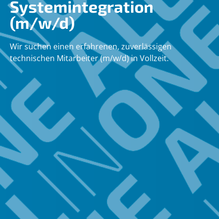
Systemintegration
(m/w/d)
Wir suchen einen erfahrenen, zuverlässigen
technischen Mitarbeiter (m/w/d) in Vollzeit.