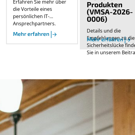
Erfahren Sie mehr über
Produkten
die Vorteile eines
(VMSA-2026-
persönlichen IT-
0006)
Ansprechpartners.
Details und die
Mehr erfahren
Empfehlungen zu die
Mehr erfahren
Sicherheitslücke find
Sie in unserem Beitra